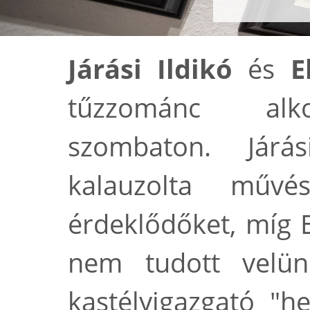
Járási Ildikó
és
E
tűzzománc alko
szombaton. Járás
kalauzolta művé
érdeklődőket, míg E
nem tudott velün
kastélyigazgató "he