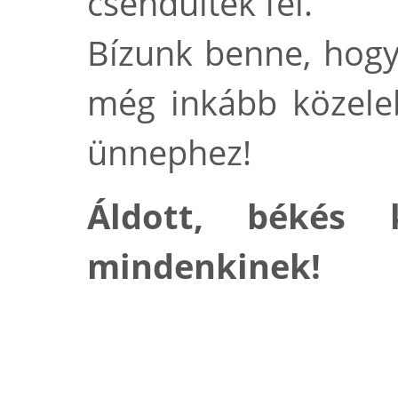
csendültek fel.
Bízunk benne, hogy
még inkább közele
ünnephez!
Áldott, békés 
mindenkinek!