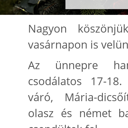
Nagyon köszönjü
vasárnapon is velün
Az ünnepre han
csodálatos 17-18.
váró, Mária-dicső
olasz és német b