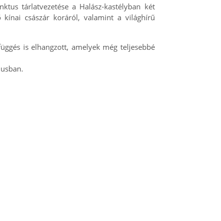
nktus tárlatvezetése a Halász-kastélyban két
kínai császár koráról, valamint a világhírű
függés is elhangzott, amelyek még teljesebbé
iusban.