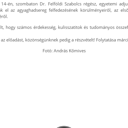
 14-én, szombaton Dr. Felföldi Szabolcs régész, egyetemi adju
ak el az agyaghadsereg felfedezésének körülményeiről, az első 
éről.
lt, hogy számos érdekesség, kulisszatitok és tudományos össze
k az előadást, közönségünknek pedig a részvételt! Folytatása márc
Fotó: András Kőmives