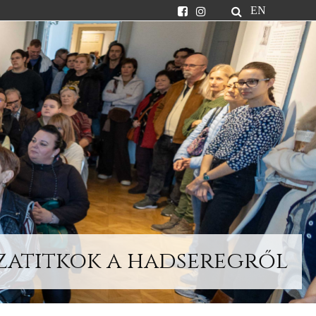
EN
szatitkok a hadseregről