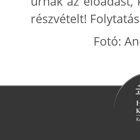
úrnak az előadást,
részvételt! Folytat
Fotó: A