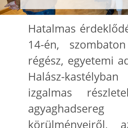
Hatalmas érdeklődés
14-én, szombaton
régész, egyetemi ad
Halász-kastélyba
izgalmas részle
agyaghadsere
körülményeiről, 