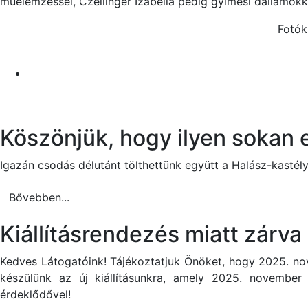
műelemzéssel, Czeilinger Izabella pedig gyimesi dallamok
Fotók
Köszönjük, hogy ilyen sokan e
Igazán csodás délutánt tölthettünk együtt a Halász-kasté
Bővebben...
Kiállításrendezés miatt zárva
Kedves Látogatóink! Tájékoztatjuk Önöket, hogy 2025. nove
készülünk az új kiállításunkra, amely 2025. novembe
érdeklődővel!