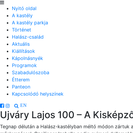
Nyitó oldal
A kastély
A kastély parkja
Történet
Halász-család
Aktuális
Kiállítások
Kápolnásnyék
Programok
Szabadulószoba
Étterem
Panteon
Kapcsolódó helyszínek
EN
Ujváry Lajos 100 – A Kisképző
Tegnap délután a Halász-kastélyban méltó módon zártuk az 