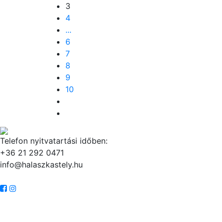
3
4
...
6
7
8
9
10
Telefon nyitvatartási időben:
+36 21 292 0471
info@halaszkastely.hu