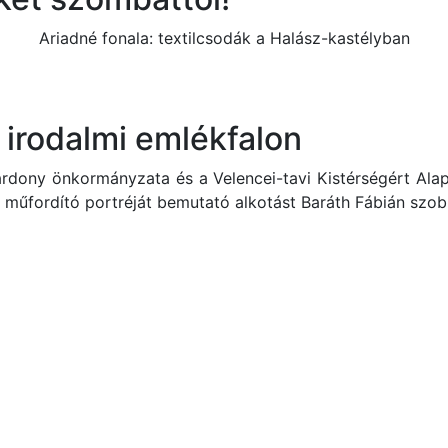
Ariadné fonala: textilcsodák a Halász-kastélyban
 irodalmi emlékfalon
rdony önkormányzata és a Velencei-tavi Kistérségért Alap
, műfordító portréját bemutató alkotást Baráth Fábián szo