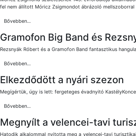
fel nem állított Móricz Zsigmondot ábrázoló mellszoborral
Bővebben...
Gramofon Big Band és Rezsny
Rezsnyák Róbert és a Gramofon Band fantasztikus hangulat
Bővebben...
Elkezdődött a nyári szezon
Megígértük, úgy is lett: fergeteges évadnyitó KastélyKon
Bővebben...
Megnyílt a velencei-tavi turis
Hatodik alkalommal nyitotta meg a velencei-tavi turisztikai