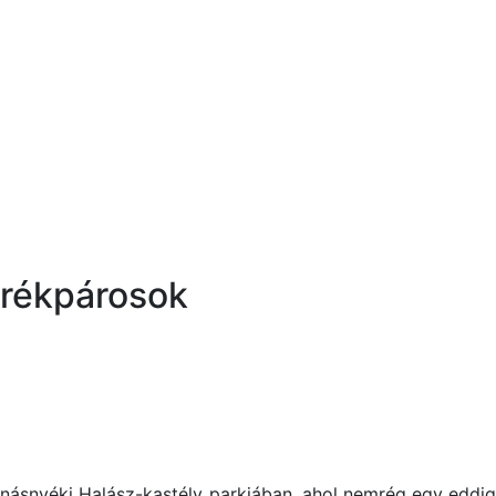
kerékpárosok
násnyéki Halász-kastély parkjában, ahol nemrég egy eddig