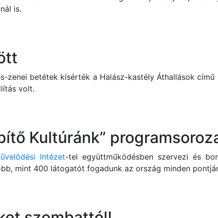
nál is.
ött
s-zenei betétek kísérték a Halász-kastély Áthallások cím
ítás volt.
pítő Kultúránk” programsoroz
velődési Intézet
-tel együttműködésben szervezi és bon
bb, mint 400 látogatót fogadunk az ország minden pontjár
ket szombattól!