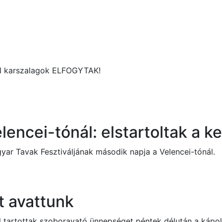
vál karszalagok ELFOGYTAK!
lencei-tónál: elstartoltak a 
yar Tavak Fesztiváljának második napja a Velencei-tónál.
 avattunk
 tartottak szoboravató ünnepséget péntek délután a kápol