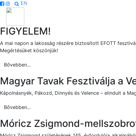
EN
FIGYELEM!
A mai napon a lakosság részére biztosított EFOTT feszti
Megértésüket köszönjük!
Bővebben...
Magyar Tavak Fesztiválja a Ve
Kápolnásnyék, Pákozd, Dinnyés és Velence – elindult a Mag
Bővebben...
Móricz Zsigmond-mellszobrot
Móricz Zsigmond születésének 145. évfordulója alkalmából