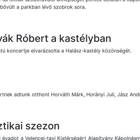
 bővült a parkban lévő szobrok sora.
ák Róbert a kastélyban
ú koncertje elvarázsolta a Halász-kastély közönségét.
certnek adtunk otthont Horváth Márk,
Horányi Juli
,
Jász Andr
ztikai szezon
 évadot a Velencei-tavi Kistérségért Alapítvány Kápolnásnyé