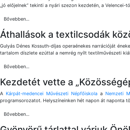
„jó előjelnek” tekinti a nyári szezon kezdetén, a Velencei-tó
Bővebben...
Áthallások a textilcsodák köz
Gulyás Dénes Kossuth-díjas operaénekes narrációját éneke
tartalom díszlete ezúttal a nemrég nyílt textilművészeti kiáll
Bővebben...
Kezdetét vette a „Közösségé
A
Kárpát-medencei Művészeti Népfőiskola
a
Nemzeti Mű
programsorozatot. Helyszíneinken hét napon át naponta tö
Bővebben...
Gyönyörű tárlattal várjuk Önö