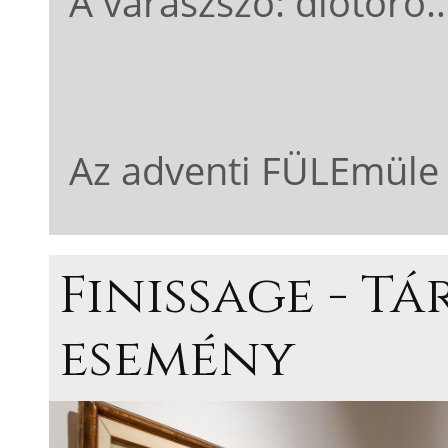
A varászszó: diótörő
Az adventi FÜLEmüle 
Finissage - T
esemény