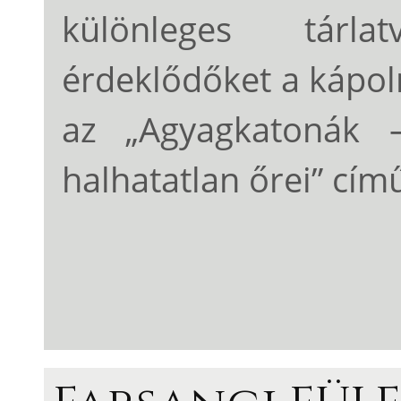
különleges tárla
érdeklődőket a kápol
az „Agyagkatonák –
halhatatlan őrei” című