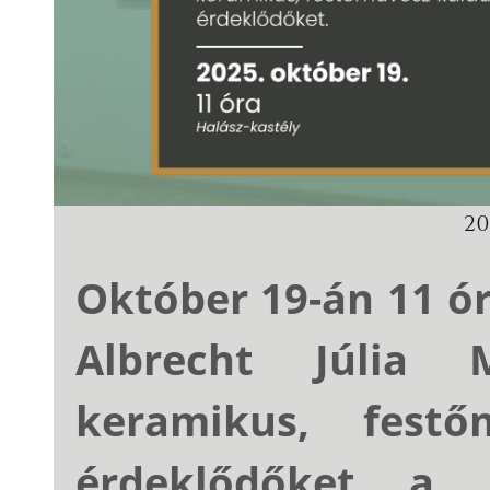
202
Október 19-án 11 ór
Albrecht Júlia M
keramikus, festő
érdeklődőket a k