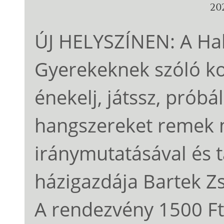
202
ÚJ HELYSZÍNEN: A Hal
Gyerekeknek szóló kon
énekelj, játssz, prób
hangszereket remek
iránymutatásával és t
házigazdája Bartek Zs
A rendezvény 1500 Ft