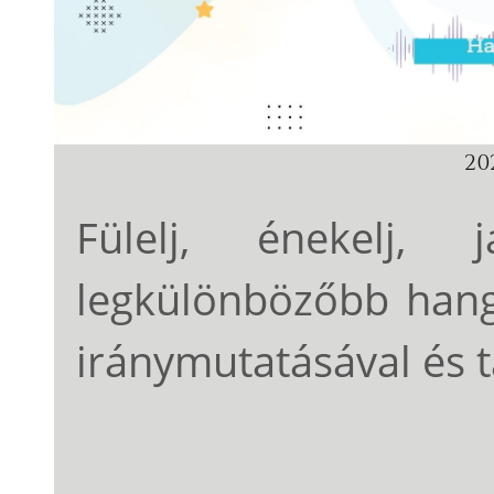
202
Fülelj, énekelj,
legkülönbözőbb hang
iránymutatásával és 