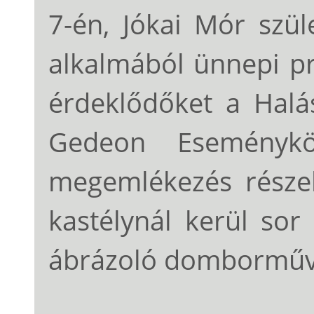
7-én, Jókai Mór szül
alkalmából ünnepi p
érdeklődőket a Halá
Gedeon Eseménykö
megemlékezés része
kastélynál kerül sor
ábrázoló domborműv