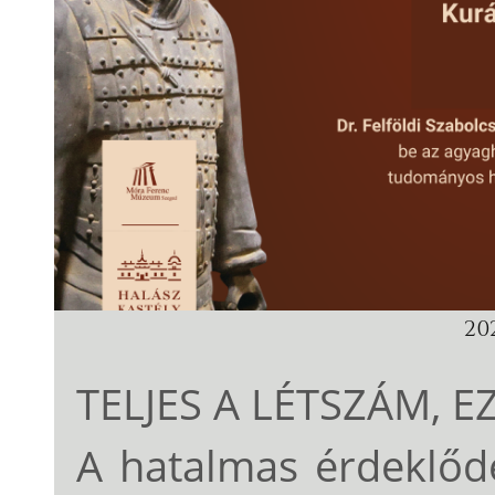
202
TELJES A LÉTSZÁM, E
A hatalmas érdeklődé