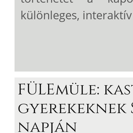
különleges, interaktív 
FÜLEmüle: ka
gyerekeknek 
napján