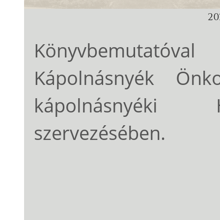
202
Könyvbemutatóval e
Kápolnásnyék Önko
kápolnásnyéki H
szervezésében.