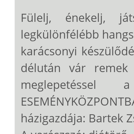
Fülelj, énekelj, 
legkülönfélébb hangs
karácsonyi készülődé
délután vár remek 
meglepetéssel
ESEMÉNYKÖZPO
házigazdája: Bartek Z