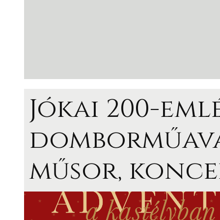
Jókai 200-eml
domborműava
műsor, konce