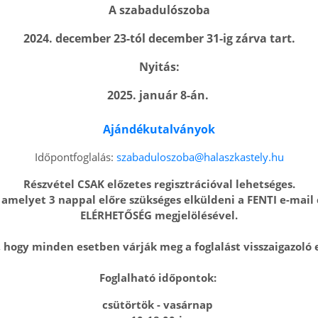
A szabadulószoba
2024. december 23-tól december 31-ig zárva tart.
Nyitás:
2025. január 8-án.
Ajándékutalványok
Időpontfoglalás:
szabaduloszoba@halaszkastely.hu
Részvétel CSAK előzetes regisztrációval lehetséges.
, amelyet 3 nappal előre szükséges elküldeni
a FENTI e-mai
ELÉRHETŐSÉG megjelölésével.
 hogy minden esetben várják meg a foglalást visszaigazoló 
Foglalható időpontok:
csütörtök - vasárnap